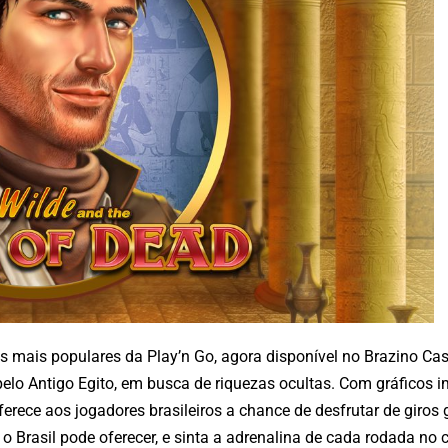
ais populares da Play’n Go, agora disponível no Brazino Casin
elo Antigo Egito, em busca de riquezas ocultas. Com gráficos 
rece aos jogadores brasileiros a chance de desfrutar de giros gr
 o Brasil pode oferecer, e sinta a adrenalina de cada rodada no 