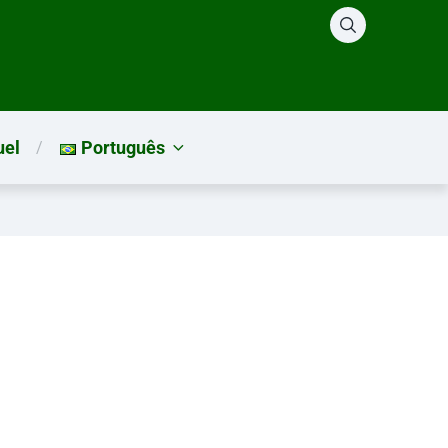
uel
Português
Português
Español
English