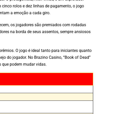
cinco rolos e dez linhas de pagamento, o jogo
entam a emoção a cada giro.
arecem, os jogadores são premiados com rodadas
adores na borda de seus assentos, sempre ansiosos
rêmios. O jogo é ideal tanto para iniciantes quanto
sejo do jogador. No Brazino Casino, “Book of Dead”
s que podem mudar vidas.