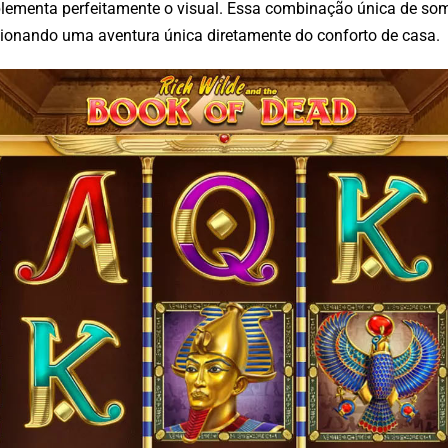
lementa perfeitamente o visual. Essa combinação única de s
rcionando uma aventura única diretamente do conforto de casa.