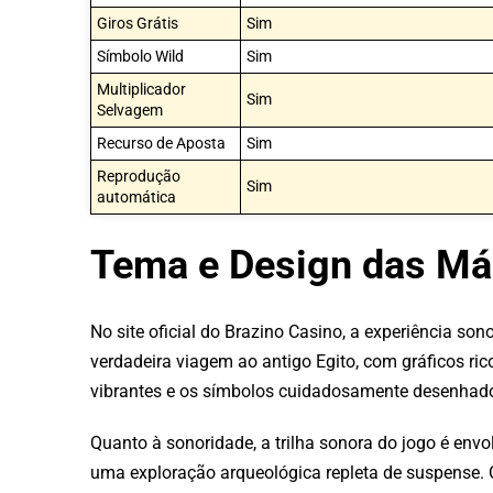
Giros Grátis
Sim
Símbolo Wild
Sim
Multiplicador
Sim
Selvagem
Recurso de Aposta
Sim
Reprodução
Sim
automática
Tema e Design das Má
No site oficial do Brazino Casino, a experiência so
verdadeira viagem ao antigo Egito, com gráficos ri
vibrantes e os símbolos cuidadosamente desenhado
Quanto à sonoridade, a trilha sonora do jogo é env
uma exploração arqueológica repleta de suspense. O