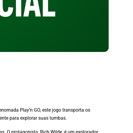
enomada Play’n GO, este jogo transporta os
ente para explorar suas tumbas.
s. O protagonista, Rich Wilde, é um explorador