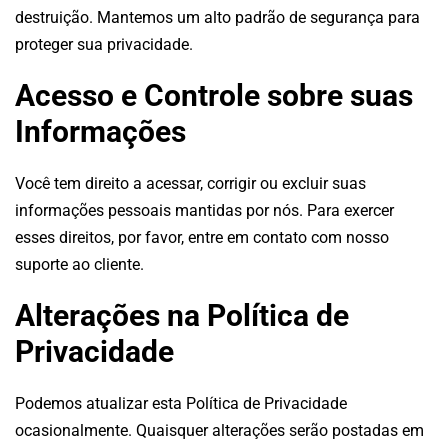
destruição. Mantemos um alto padrão de segurança para
proteger sua privacidade.
Acesso e Controle sobre suas
Informações
Você tem direito a acessar, corrigir ou excluir suas
informações pessoais mantidas por nós. Para exercer
esses direitos, por favor, entre em contato com nosso
suporte ao cliente.
Alterações na Política de
Privacidade
Podemos atualizar esta Política de Privacidade
ocasionalmente. Quaisquer alterações serão postadas em