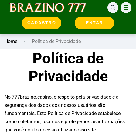
CADASTRO
ENTAR
Home
Política de Privacidade
Política de
Privacidade
No 777brazino.casino, o respeito pela privacidade e a
segurança dos dados dos nossos usuários são
fundamentais. Esta Política de Privacidade estabelece
como coletamos, usamos e protegemos as informações
que você nos fornece ao utilizar nosso site.