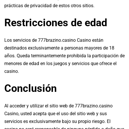
prácticas de privacidad de estos otros sitios.
Restricciones de edad
Los servicios de 777brazino.casino Casino están
destinados exclusivamente a personas mayores de 18
años. Queda terminantemente prohibida la participación de
menores de edad en los juegos y servicios que ofrece el
casino.
Conclusión
Al acceder y utilizar el sitio web de 777brazino.casino
Casino, usted acepta que el uso del sitio web y sus
servicios es exclusivamente bajo su propio riesgo. El