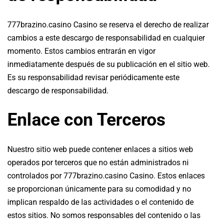
777brazino.casino Casino se reserva el derecho de realizar
cambios a este descargo de responsabilidad en cualquier
momento. Estos cambios entrarán en vigor
inmediatamente después de su publicación en el sitio web.
Es su responsabilidad revisar periódicamente este
descargo de responsabilidad.
Enlace con Terceros
Nuestro sitio web puede contener enlaces a sitios web
operados por terceros que no están administrados ni
controlados por 777brazino.casino Casino. Estos enlaces
se proporcionan únicamente para su comodidad y no
implican respaldo de las actividades o el contenido de
estos sitios. No somos responsables del contenido o las