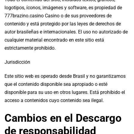
logotipos, íconos, imágenes y software, es propiedad de
777brazino.casino Casino o de sus proveedores de
contenido y está protegido por las leyes de derechos de
autor brasileñas e internacionales. El uso no autorizado de
cualquier material encontrado en este sitio está
estrictamente prohibido.
Jurisdicción
Este sitio web es operado desde Brasil y no garantizamos
que el contenido disponible sea apropiado o esté
disponible para su uso en otros lugares. Está prohibido el
acceso a contenidos cuyo contenido sea ilegal.
Cambios en el Descargo
de responsabilidad