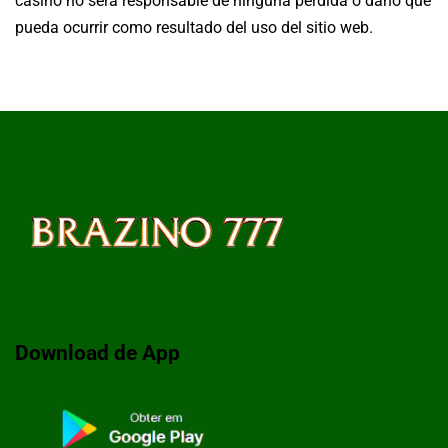
casino no será responsable de ninguna pérdida o daño que
pueda ocurrir como resultado del uso del sitio web.
Download de App