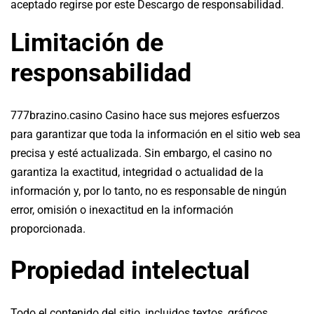
aceptado regirse por este Descargo de responsabilidad.
Limitación de
responsabilidad
777brazino.casino Casino hace sus mejores esfuerzos
para garantizar que toda la información en el sitio web sea
precisa y esté actualizada. Sin embargo, el casino no
garantiza la exactitud, integridad o actualidad de la
información y, por lo tanto, no es responsable de ningún
error, omisión o inexactitud en la información
proporcionada.
Propiedad intelectual
Todo el contenido del sitio, incluidos textos, gráficos,