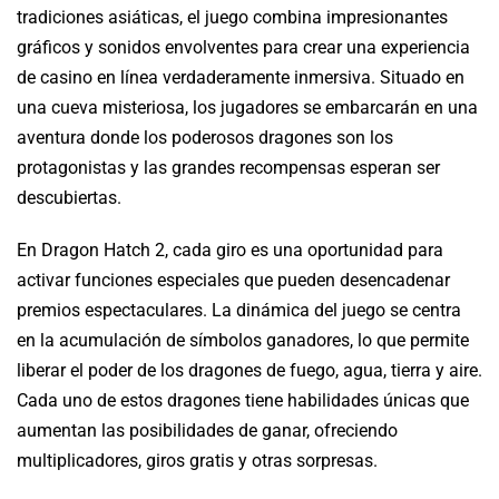
tradiciones asiáticas, el juego combina impresionantes
gráficos y sonidos envolventes para crear una experiencia
de casino en línea verdaderamente inmersiva. Situado en
una cueva misteriosa, los jugadores se embarcarán en una
aventura donde los poderosos dragones son los
protagonistas y las grandes recompensas esperan ser
descubiertas.
En Dragon Hatch 2, cada giro es una oportunidad para
activar funciones especiales que pueden desencadenar
premios espectaculares. La dinámica del juego se centra
en la acumulación de símbolos ganadores, lo que permite
liberar el poder de los dragones de fuego, agua, tierra y aire.
Cada uno de estos dragones tiene habilidades únicas que
aumentan las posibilidades de ganar, ofreciendo
multiplicadores, giros gratis y otras sorpresas.