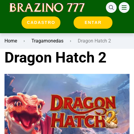
CADASTRO
ENTAR
Home
Tragamonedas
Dragon Hatch 2
Dragon Hatch 2