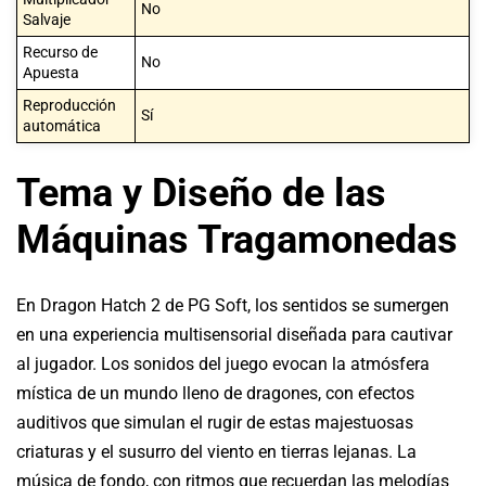
No
Salvaje
Recurso de
No
Apuesta
Reproducción
Sí
automática
Tema y Diseño de las
Máquinas Tragamonedas
En Dragon Hatch 2 de PG Soft, los sentidos se sumergen
en una experiencia multisensorial diseñada para cautivar
al jugador. Los sonidos del juego evocan la atmósfera
mística de un mundo lleno de dragones, con efectos
auditivos que simulan el rugir de estas majestuosas
criaturas y el susurro del viento en tierras lejanas. La
música de fondo, con ritmos que recuerdan las melodías