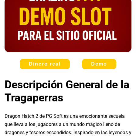
Dinero real
Demo
Descripción General de la
Tragaperras
Dragon Hatch 2 de PG Soft es una emocionante secuela
que lleva a los jugadores a un mundo mágico lleno de
dragones y tesoros escondidos. Inspirado en las leyendas y