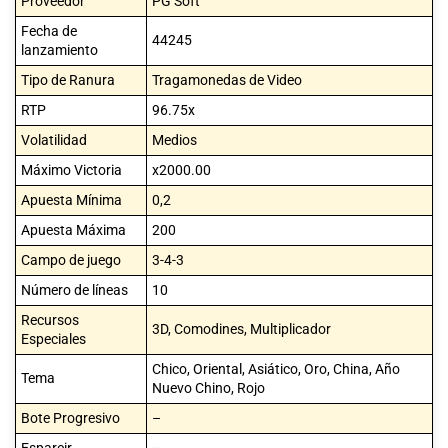
Proveedor
PG Soft
Fecha de
44245
lanzamiento
Tipo de Ranura
Tragamonedas de Video
RTP
96.75x
Volatilidad
Medios
Máximo Victoria
x2000.00
Apuesta Mínima
0,2
Apuesta Máxima
200
Campo de juego
3-4-3
Número de líneas
10
Recursos
3D, Comodines, Multiplicador
Especiales
Chico, Oriental, Asiático, Oro, China, Año
Tema
Nuevo Chino, Rojo
Bote Progresivo
–
Esparcir
–