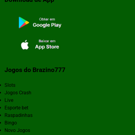
Jogos do Brazino777
Slots
Jogos Crash
Live
Esporte bet
Raspadinhas
Bingo
Novo Jogos