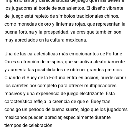
impresionante y características de juego que mantienen a
los jugadores al borde de sus asientos. El diseño vibrante
del juego está repleto de símbolos tradicionales chinos,
como monedas de oro y linternas rojas, que representan la
buena fortuna y la prosperidad, valores que también son
muy apreciados en la cultura mexicana.
Una de las características más emocionantes de Fortune
Ox es su función de re-spins, que se activa aleatoriamente
y aumenta las posibilidades de obtener grandes premios.
Cuando el Buey de la Fortuna entra en acción, puede cubrir
los carretes por completo para ofrecer multiplicadores
masivos y una experiencia de juego electrizante. Esta
característica refleja la creencia de que el Buey trae
consigo un período de buena suerte, algo que los jugadores
mexicanos pueden apreciar, especialmente durante
tiempos de celebración.