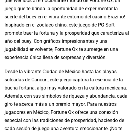
¡Bienvenidos al emocionante mundo de Fortune Ox, un
juego que te brinda la oportunidad de experimentar la
suerte del buey en el vibrante entorno del casino Brazino!
Inspirado en el zodiaco chino, este juego de PG Soft
promete traer la fortuna y la prosperidad que caracteriza al
año del buey. Con gráficos impresionantes y una
jugabilidad envolvente, Fortune Ox te sumerge en una
experiencia única llena de sorpresas y diversión.
Desde la vibrante Ciudad de México hasta las playas
soleadas de Cancún, este juego captura la esencia de la
buena fortuna, algo muy valorado en la cultura mexicana.
Además, con sus símbolos de riqueza y abundancia, cada
giro te acerca más a un premio mayor. Para nuestros
jugadores en México, Fortune Ox ofrece una conexión
especial con las tradiciones de prosperidad, haciendo de
cada sesión de juego una aventura emocionante. ¡No te