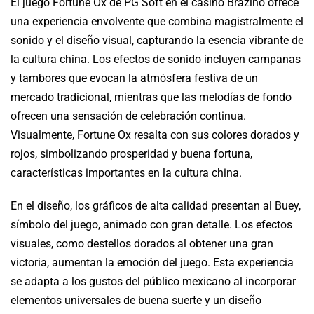
El juego Fortune Ox de PG Soft en el casino Brazino ofrece
una experiencia envolvente que combina magistralmente el
sonido y el diseño visual, capturando la esencia vibrante de
la cultura china. Los efectos de sonido incluyen campanas
y tambores que evocan la atmósfera festiva de un
mercado tradicional, mientras que las melodías de fondo
ofrecen una sensación de celebración continua.
Visualmente, Fortune Ox resalta con sus colores dorados y
rojos, simbolizando prosperidad y buena fortuna,
características importantes en la cultura china.
En el diseño, los gráficos de alta calidad presentan al Buey,
símbolo del juego, animado con gran detalle. Los efectos
visuales, como destellos dorados al obtener una gran
victoria, aumentan la emoción del juego. Esta experiencia
se adapta a los gustos del público mexicano al incorporar
elementos universales de buena suerte y un diseño