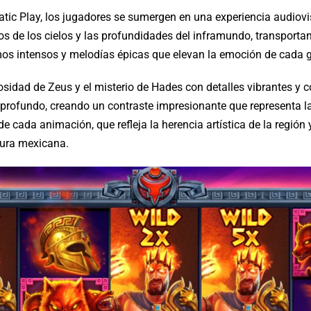
ic Play, los jugadores se sumergen en una experiencia audiovi
s de los cielos y las profundidades del inframundo, transport
os intensos y melodías épicas que elevan la emoción de cada g
osidad de Zeus y el misterio de Hades con detalles vibrantes y c
rofundo, creando un contraste impresionante que representa la 
de cada animación, que refleja la herencia artística de la regió
tura mexicana.