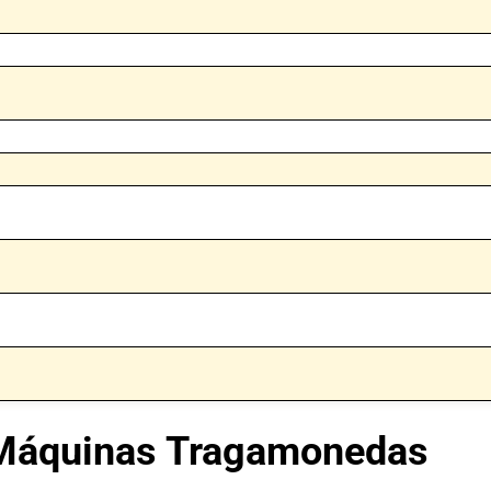
 Máquinas Tragamonedas