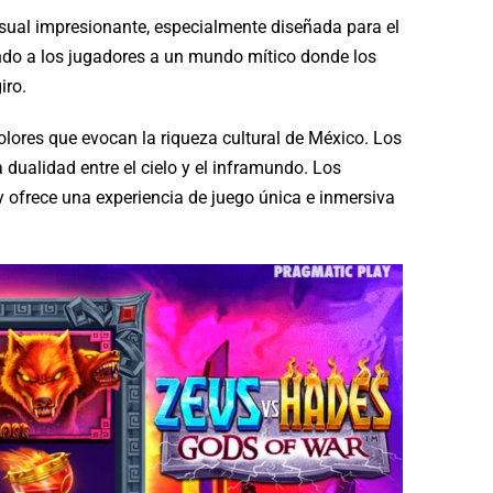
sual impresionante, especialmente diseñada para el
ando a los jugadores a un mundo mítico donde los
iro.
olores que evocan la riqueza cultural de México. Los
dualidad entre el cielo y el inframundo. Los
n y ofrece una experiencia de juego única e inmersiva