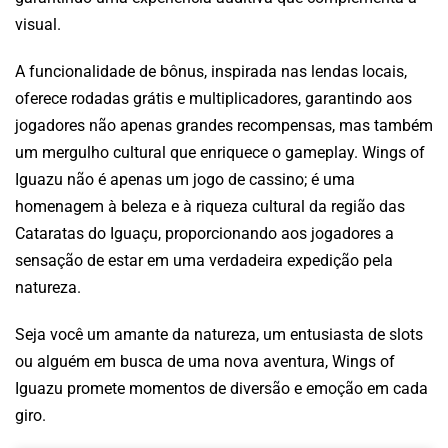
visual.
A funcionalidade de bônus, inspirada nas lendas locais,
oferece rodadas grátis e multiplicadores, garantindo aos
jogadores não apenas grandes recompensas, mas também
um mergulho cultural que enriquece o gameplay. Wings of
Iguazu não é apenas um jogo de cassino; é uma
homenagem à beleza e à riqueza cultural da região das
Cataratas do Iguaçu, proporcionando aos jogadores a
sensação de estar em uma verdadeira expedição pela
natureza.
Seja você um amante da natureza, um entusiasta de slots
ou alguém em busca de uma nova aventura, Wings of
Iguazu promete momentos de diversão e emoção em cada
giro.