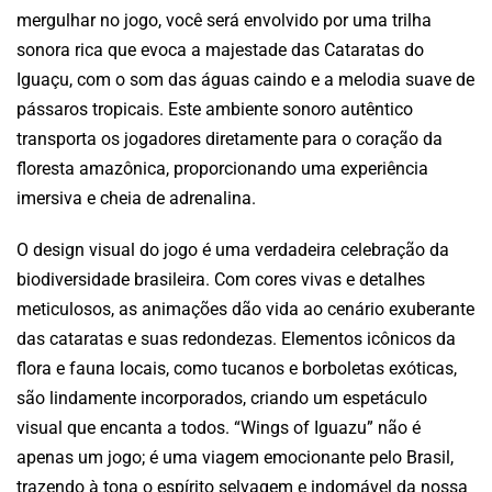
mergulhar no jogo, você será envolvido por uma trilha
sonora rica que evoca a majestade das Cataratas do
Iguaçu, com o som das águas caindo e a melodia suave de
pássaros tropicais. Este ambiente sonoro autêntico
transporta os jogadores diretamente para o coração da
floresta amazônica, proporcionando uma experiência
imersiva e cheia de adrenalina.
O design visual do jogo é uma verdadeira celebração da
biodiversidade brasileira. Com cores vivas e detalhes
meticulosos, as animações dão vida ao cenário exuberante
das cataratas e suas redondezas. Elementos icônicos da
flora e fauna locais, como tucanos e borboletas exóticas,
são lindamente incorporados, criando um espetáculo
visual que encanta a todos. “Wings of Iguazu” não é
apenas um jogo; é uma viagem emocionante pelo Brasil,
trazendo à tona o espírito selvagem e indomável da nossa