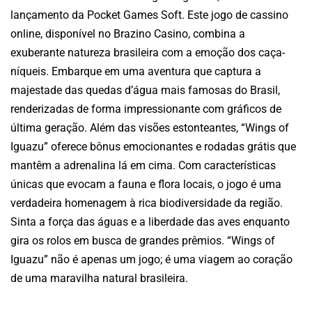
lançamento da Pocket Games Soft. Este jogo de cassino
online, disponível no Brazino Casino, combina a
exuberante natureza brasileira com a emoção dos caça-
níqueis. Embarque em uma aventura que captura a
majestade das quedas d’água mais famosas do Brasil,
renderizadas de forma impressionante com gráficos de
última geração. Além das visões estonteantes, “Wings of
Iguazu” oferece bônus emocionantes e rodadas grátis que
mantêm a adrenalina lá em cima. Com características
únicas que evocam a fauna e flora locais, o jogo é uma
verdadeira homenagem à rica biodiversidade da região.
Sinta a força das águas e a liberdade das aves enquanto
gira os rolos em busca de grandes prêmios. “Wings of
Iguazu” não é apenas um jogo; é uma viagem ao coração
de uma maravilha natural brasileira.