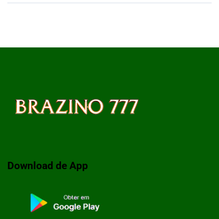
Download de App