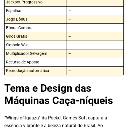
Jackpot Progressivo
–
Espalhar
–
Jogo Bônus
–
Bônus Compra
–
Giros Grátis
–
Símbolo Wild
–
Multiplicador Selvagem
–
Recurso de Aposta
–
Reprodução automática
–
Tema e Design das
Máquinas Caça-níqueis
“Wings of Iguazu” da Pocket Games Soft captura a
essência vibrante e a beleza natural do Brasil. Ao